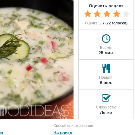
Оценить рецепт
Оценка:
3.7 (72 голосов)
Время:
25 мин.
Порций:
6 чел.
Сложность:
Легко
Способ приготовления:
ня
На плите