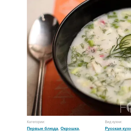
Категории:
Вид кухни:
Первые блюда
,
Окрошка
,
Русская кух