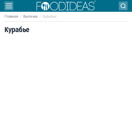
Главная
/
Выпечка
/
Курабье
Курабье