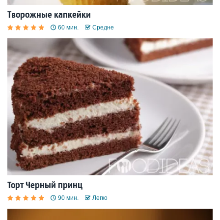
Творожные капкейки
60 мин.
Средне
Торт Черный принц
90 мин.
Легко