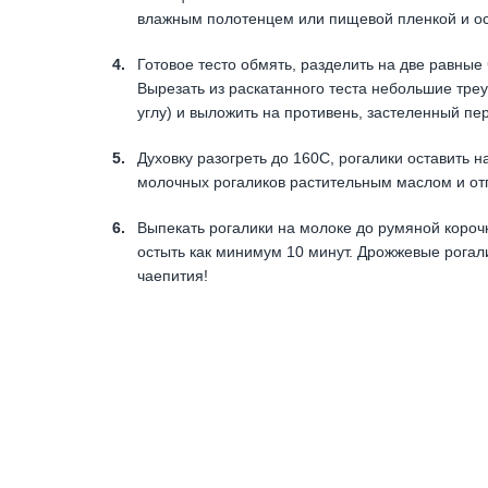
влажным полотенцем или пищевой пленкой и ост
Готовое тесто обмять, разделить на две равные 
Вырезать из раскатанного теста небольшие треу
углу) и выложить на противень, застеленный пе
Духовку разогреть до 160С, рогалики оставить 
молочных рогаликов растительным маслом и отп
Выпекать рогалики на молоке до румяной корочк
остыть как минимум 10 минут. Дрожжевые рогали
чаепития!