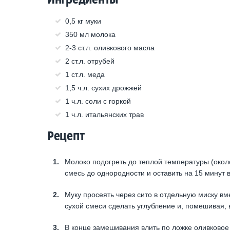
0,5 кг муки
350 мл молока
2-3 ст.л. оливкового масла
2 ст.л. отрубей
1 ст.л. меда
1,5 ч.л. сухих дрожжей
1 ч.л. соли с горкой
1 ч.л. итальянских трав
Рецепт
Молоко подогреть до теплой температуры (окол
смесь до однородности и оставить на 15 минут 
Муку просеять через сито в отдельную миску вм
сухой смеси сделать углубление и, помешивая, 
В конце замешивания влить по ложке оливковое 