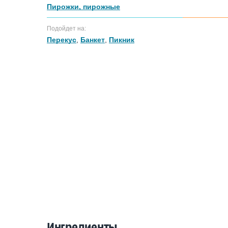
Пирожки, пирожные
Подойдет на:
Перекус
,
Банкет
,
Пикник
Ингредиенты