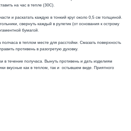
авить на час в тепле (30С).
части и раскатать каждую в тонкий круг около 0,5 см толщиной.
гольники, свернуть каждый в рулетик (от основания к острому
ргаментной бумагой.
на полчаса в теплом месте для расстойки. Смазать поверхность
равить противень в разогретую духовку.
и в течение получаса. Вынуть противень и дать изделиям
ки вкусные как в теплом, так и остывшем виде. Приятного