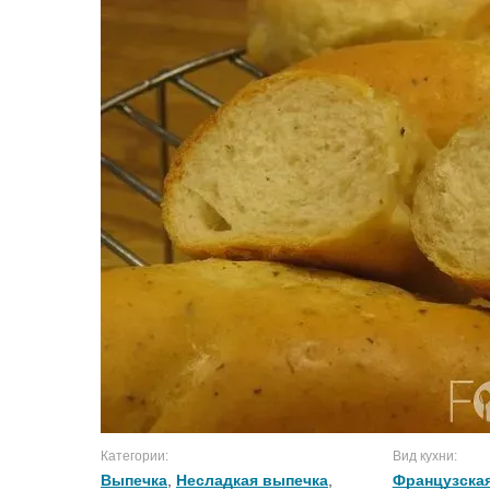
Категории:
Вид кухни:
Выпечка
,
Несладкая выпечка
,
Французская