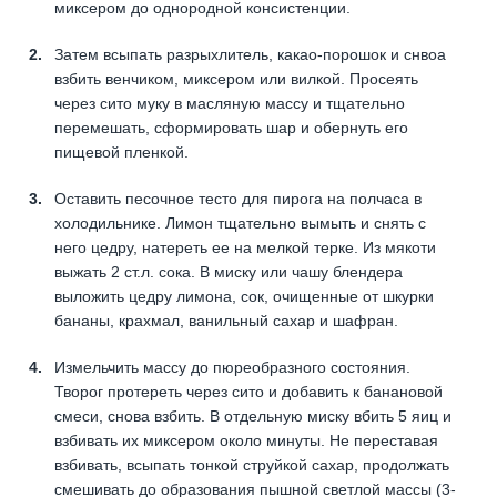
миксером до однородной консистенции.
Затем всыпать разрыхлитель, какао-порошок и снвоа
взбить венчиком, миксером или вилкой. Просеять
через сито муку в масляную массу и тщательно
перемешать, сформировать шар и обернуть его
пищевой пленкой.
Оставить песочное тесто для пирога на полчаса в
холодильнике. Лимон тщательно вымыть и снять с
него цедру, натереть ее на мелкой терке. Из мякоти
выжать 2 ст.л. сока. В миску или чашу блендера
выложить цедру лимона, сок, очищенные от шкурки
бананы, крахмал, ванильный сахар и шафран.
Измельчить массу до пюреобразного состояния.
Творог протереть через сито и добавить к банановой
смеси, снова взбить. В отдельную миску вбить 5 яиц и
взбивать их миксером около минуты. Не переставая
взбивать, всыпать тонкой струйкой сахар, продолжать
смешивать до образования пышной светлой массы (3-