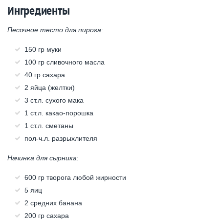
Ингредиенты
Песочное тесто для пирога
:
150 гр муки
100 гр сливочного масла
40 гр сахара
2 яйца (желтки)
3 ст.л. сухого мака
1 ст.л. какао-порошка
1 ст.л. сметаны
пол-ч.л. разрыхлителя
Начинка для сырника
:
600 гр творога любой жирности
5 яиц
2 средних банана
200 гр сахара