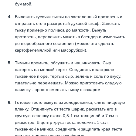
бумагой.
Выложить кусочки тыквы на застеленный противень и
отправить его в разогретый духовой шкаф. Запекать
тыкву примерно полчаса до мягкости. Вынуть
противень, переложить мякоть в блендер и измельчить
до пюреобразного состояния (можно это сделать
картофелемялкой или мясорубкой).
Тимьян промыть, обсушить и нашинковать. Сыр
натереть на мелкой терке. Соединить в кастрюле
тыквенное пюре, тертый сыр, зелень и соль по вкусу,
тщательно перемешать. Можно приготовить сладкую
начинку - просто смешать тыкву с сахаром.
Готовое тесто вынуть из холодильника, снять пищевую
пленку. Отщипнуть от теста шарик, раскатать его в
круглую лепешку около 0,5-1 см толщиной и 7 см в
диаметре. В центр круга теста положить 1 ст.л.
тыквенной начинки, соединить и защипать края теста,
придать пирожку овальную форму.