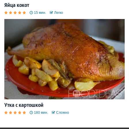
Яйца кокот
15 мин.
Легко
Утка с картошкой
180 мин.
Сложно