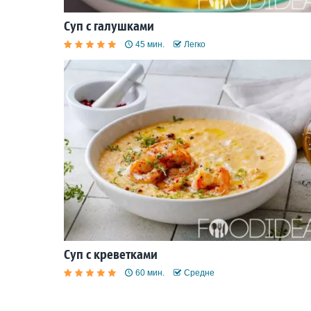
Суп с галушками
45 мин.
Легко
Суп с креветками
60 мин.
Средне