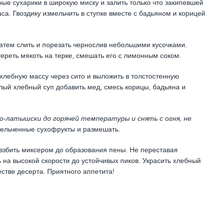
ые сухарики в широкую миску и залить только что закипевшей
са. Гвоздику измельчить в ступке вместе с бадьяном и корицей
затем слить и порезать чернослив небольшими кусочками.
тереть мякоть на терке, смешать его с лимонным соком.
хлебную массу через сито и выложить в толстостенную
лый хлебный суп добавить мед, смесь корицы, бадьяна и
о-латышски до горячей температуры и снять с огня, не
змельченные сухофрукты и размешать.
взбить миксером до образования пены. Не переставая
 на высокой скорости до устойчивых пиков. Украсить хлебный
естве десерта. Приятного аппетита!