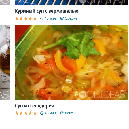
Куриный суп с вермишелью
45 мин.
Средне
Суп из сельдерея
40 мин.
Легко