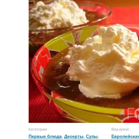
Категории:
Вид кухни:
Первые блюда
,
Десерты
,
Супы
,
Европейская