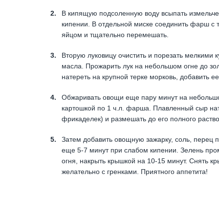
В кипящую подсоленную воду всыпать измельчен
кипении. В отдельной миске соединить фарш с 
яйцом и тщательно перемешать.
Вторую луковицу очистить и порезать мелкими к
масла. Прожарить лук на небольшом огне до зо
натереть на крупной терке морковь, добавить е
Обжаривать овощи еще пару минут на небольшом
картошкой по 1 ч.л. фарша. Плавленный сыр нате
фрикаделек) и размешать до его полного раств
Затем добавить овощную зажарку, соль, перец 
еще 5-7 минут при слабом кипении. Зелень пром
огня, накрыть крышкой на 10-15 минут. Снять кр
желательно с гренками. Приятного аппетита!