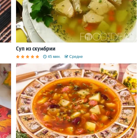
Суп из скумбрии
45 мин.
Средне