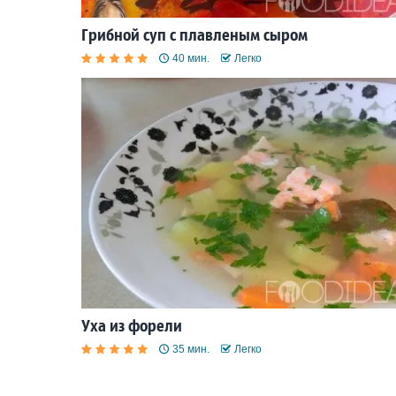
Грибной суп с плавленым сыром
40 мин.
Легко
Уха из форели
35 мин.
Легко