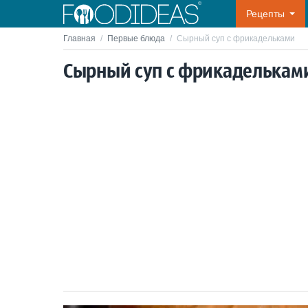
Рецепты
Главная
/
Первые блюда
/
Сырный суп с фрикадельками
Сырный суп с фрикаделькам