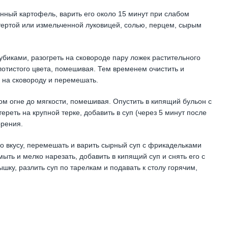
ный картофель, варить его около 15 минут при слабом
тертой или измельченной луковицей, солью, перцем, сырым
убиками, разогреть на сковороде пару ложек растительного
лотистого цвета, помешивая. Тем временем очистить и
е на сковороду и перемешать.
 огне до мягкости, помешивая. Опустить в кипящий бульон с
реть на крупной терке, добавить в суп (через 5 минут после
орения.
по вкусу, перемешать и варить сырный суп с фрикадельками
ыть и мелко нарезать, добавить в кипящий суп и снять его с
ышку, разлить суп по тарелкам и подавать к столу горячим,