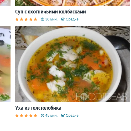
Суп с охотничьими колбасками
30 мин.
Средне
Уха из толстолобика
45 мин.
Средне