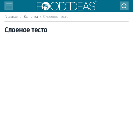
Главная
/
Выпечка
/
Слоеное тесто
Слоеное тесто