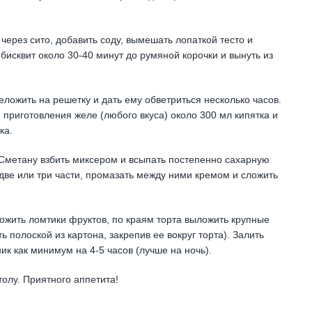
через сито, добавить соду, вымешать лопаткой тесто и
бисквит около 30-40 минут до румяной корочки и вынуть из
ложить на решетку и дать ему обветриться несколько часов.
 приготовления желе (любого вкуса) около 300 мл кипятка и
ка.
Сметану взбить миксером и всыпать постепенно сахарную
 две или три части, промазать между ними кремом и сложить
ложить ломтики фруктов, по краям торта выложить крупные
 полоской из картона, закрепив ее вокруг торта). Залить
к как минимум на 4-5 часов (лучше на ночь).
толу. Приятного аппетита!