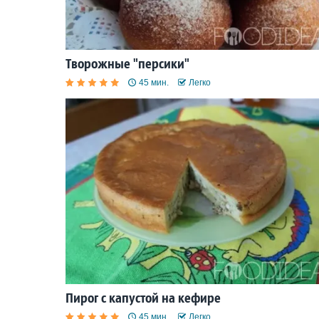
Творожные "персики"
45 мин.
Легко
Пирог с капустой на кефире
45 мин.
Легко