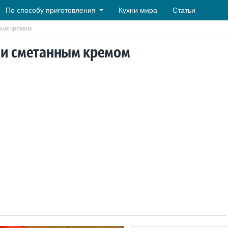
По способу приготовления
Кухни мира
Статьи
ным кремом
 и сметанным кремом