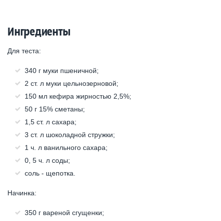
Ингредиенты
Для теста:
340 г муки пшеничной;
2 ст. л муки цельнозерновой;
150 мл кефира жирностью 2,5%;
50 г 15% сметаны;
1,5 ст. л сахара;
3 ст. л шоколадной стружки;
1 ч. л ванильного сахара;
0, 5 ч. л соды;
соль - щепотка.
Начинка:
350 г вареной сгущенки;