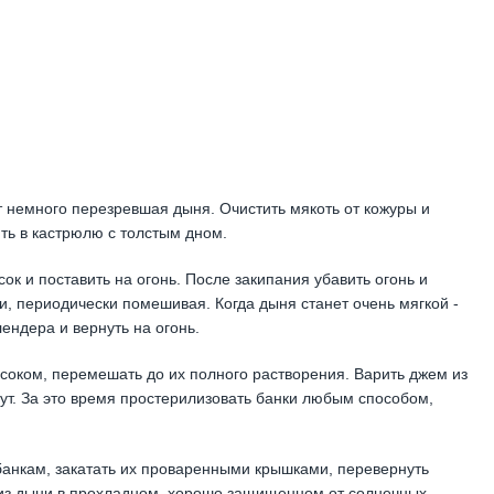
 немного перезревшая дыня. Очистить мякоть от кожуры и
ть в кастрюлю с толстым дном.
к и поставить на огонь. После закипания убавить огонь и
и, периодически помешивая. Когда дыня станет очень мягкой -
ндера и вернуть на огонь.
 соком, перемешать до их полного растворения. Варить джем из
т. За это время простерилизовать банки любым способом,
банкам, закатать их проваренными крышками, перевернуть
 из дыни в прохладном, хорошо защищенном от солнечных