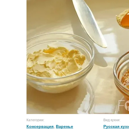
Категории:
Вид кухни:
Консервация
,
Варенье
Русская кух