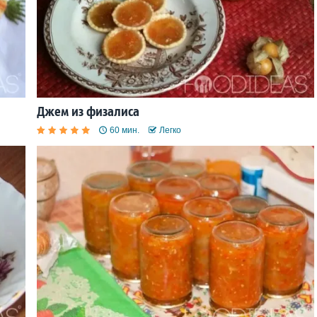
Джем из физалиса
60 мин.
Легко