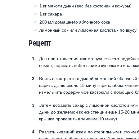
1 кг мякоти дыни (вес без косточек и кожуры)
1 кг сахара
200 мл домашнего яблочного сока
лимонный сок или лимонная кислота - по вкусу
Рецепт
Для приготовления джема лучше всего подойдет
семян, порезать небольшими кусочками и сложи
Влить в кастрюлю с дыней домашний яблочный со
варить дыню около 15 минут при слабом кипени
измельчить содержимое кастрюли с помощью бле
Затем добавить сахар с лимонной кислотой или
дыни до желаемой консистенции еще 15-20 мину
крышки проварить в течение 10 минут.
Разлить кипящий джем по стерильным и сухим 
вверх дном и обернуть одеялом. Хранить джем