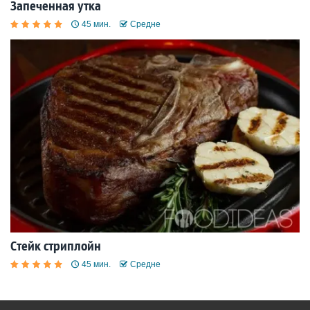
Запеченная утка
45 мин.
Средне
Стейк стриплойн
45 мин.
Средне