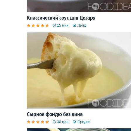
Классический соус для Цезаря
15 мин.
Легко
Сырное фондю без вина
30 мин.
Средне