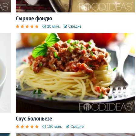
Сырное фондю
30 мин.
Средне
Соус Болоньезе
180 мин.
Средне