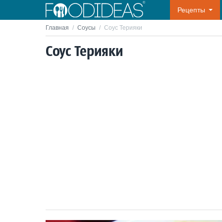
Рецепты
Главная
/
Соусы
/
Соус Терияки
Соус Терияки