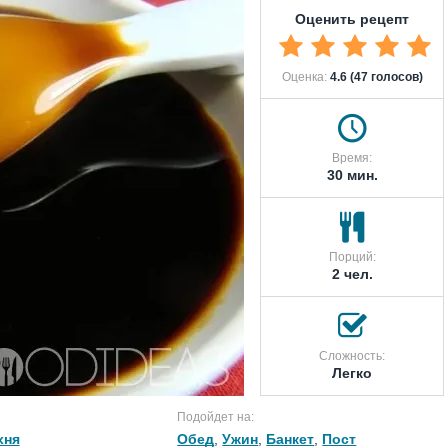
Оценить рецепт
Оценка:
4.6 (47 голосов)
Время:
30 мин.
Порций:
2 чел.
Сложность:
Легко
Подойдет на:
хня
Обед
,
Ужин
,
Банкет
,
Пост