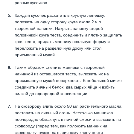
равных кусочков.
Каждый кусочек раскатать в круглую лепешку,
положить на одну сторону круга около 2 ч.л.
творожной начинки. Накрыть начинку второй
половинкой круга теста, соединить и плотно защипать
края теста, придать маннику овальную форму и
переложить на разделочную доску или стол,
присыпанный мукой.
Таким образом слепить манники с творожной
начинкой из оставшегося теста, выложить их на
присыпанную мукой поверхность. В небольшой миске
соединить яичный белок, два сырых яйца и взбить
вилкой до однородной консистенции.
На сковороду влить около 50 мл растительного масла,
поставить на сильный огонь. Несколько манников
поочередно обмакнуть в яичной смеси и выложить на
сковороду (перед тем, как положить манник на
сковородку, нужно дать яичному кляру почти