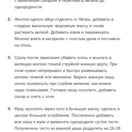
с ванильным сахаром и перетереть вилкой до
однородности.
Желток одного яйца отделить от белка, добавить в
сладкую ванильную творожную массу и снова
растереть вилкой. Добавить изюм и перемешать.
Молоко влить в кастрюлю с толстым дном и поставить
на огонь.
Сразу после закипания убавить огонь и всыпать в
кипящее молоко тонкой струйкой манную крупу. При
этом нужно непрерывно и быстро размешивать
молоко ложкой или венчиком. Варить манную кашу
около полминуты при слабом кипении, как можно
чаще помешивая. Готовую кашу посолить, добавить
сахар и снять с огня.
Муку просеять через сито в большую миску, сделать в
центре большое углубление. Постепенно добавить
всю кашу к муке и вымесить однородное густое тесто.
Полученное тесто из манной каши разделить на 16-18