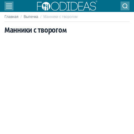
Главная
/
Выпечка
/
Манники с творогом
Манники с творогом