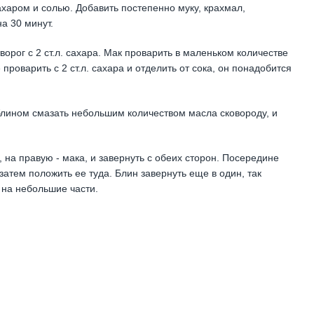
ахаром и солью. Добавить постепенно муку, крахмал,
а 30 минут.
орог с 2 ст.л. сахара. Мак проварить в маленьком количестве
 проварить с 2 ст.л. сахара и отделить от сока, он понадобится
 блином смазать небольшим количеством масла сковороду, и
 на правую - мака, и завернуть с обеих сторон. Посередине
затем положить ее туда. Блин завернуть еще в один, так
 на небольшие части.