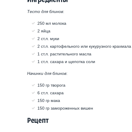
Тесто для блинов
:
250 мл молока
2 яйца
2 ст.л. муки
2 ст.л. картофельного или кукурузного крахмала
1 ст.л. растительного масла
1 ст.л. сахара и щепотка соли
Начинки для блинов
:
150 гр творога
6 ст.л. сахара
150 гр мака
150 гр замороженных вишен
Рецепт