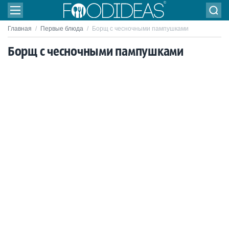
Главная
/
Первые блюда
/
Борщ с чесночными пампушками
Борщ с чесночными пампушками