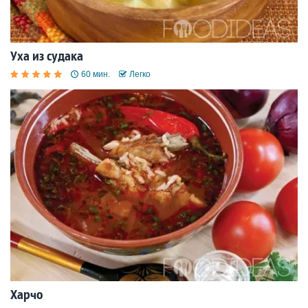
Уха из судака
60 мин.
Легко
Харчо