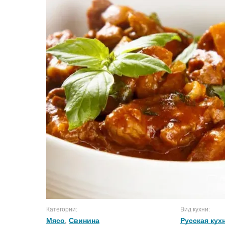
Категории:
Вид кухни:
Мясо
,
Свинина
Русская кух