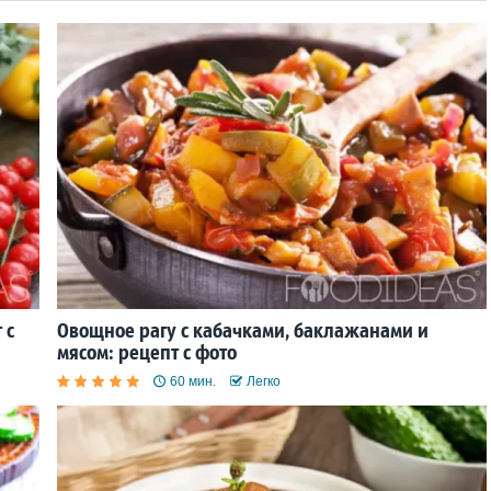
 с
Овощное рагу с кабачками, баклажанами и
мясом: рецепт с фото
60 мин.
Легко