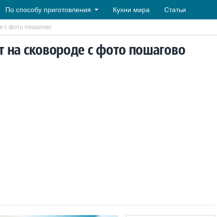
По способу приготовления
Кухни мира
Статьи
е с фото пошагово
 на сковороде с фото пошагово