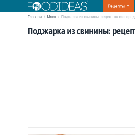
Рецепты
Главная
/
Мясо
/
Поджарка из свинины: рецепт на сковород
Поджарка из свинины: рецепт