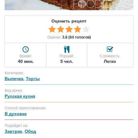
Оценить рецепт
Оценка:
3.8 (84 голосов)
Время:
Порций:
Сложность:
40 мин.
5 чел.
Легко
Категории:
Выпечка
,
Торты
Вид кухни:
Русская кухня
Способ приготовления:
В духовке
Подойдет на:
Завтрак
,
Обед