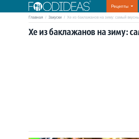
Рецепты
Главная
/
Закуски
/
Хе из баклажанов на зиму: самый вкусн
Хе из баклажанов на зиму: с