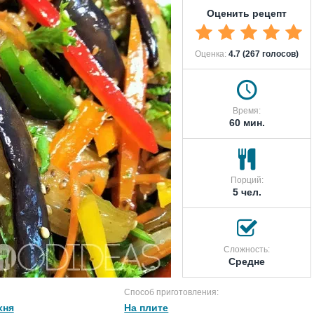
Оценить рецепт
Оценка:
4.7 (267 голосов)
Время:
60 мин.
Порций:
5 чел.
Сложность:
Средне
Способ приготовления:
хня
На плите