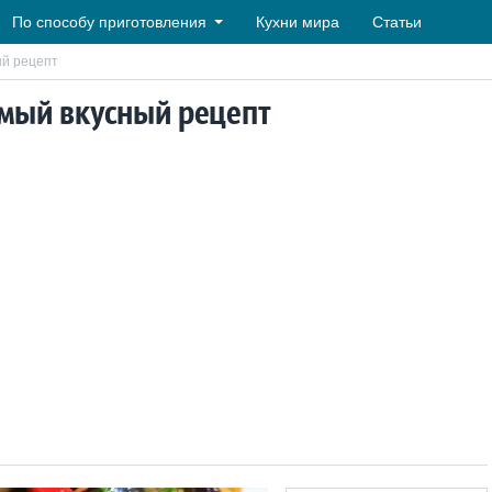
По способу приготовления
Кухни мира
Статьи
ый рецепт
амый вкусный рецепт