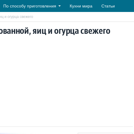
По способу приготовления
Кухни мира
Статьи
иц и огурца свежего
ованной, яиц и огурца свежего