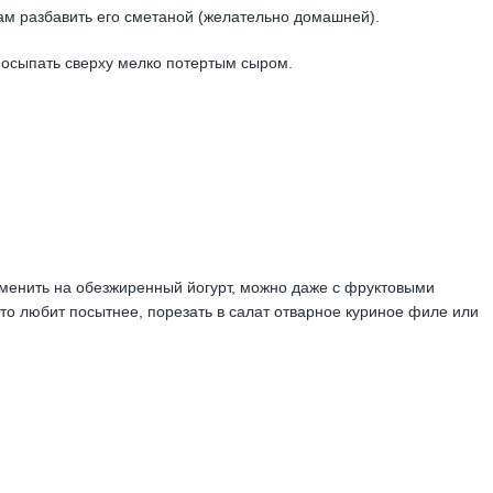
ам разбавить его сметаной (желательно домашней).
посыпать сверху мелко потертым сыром.
аменить на обезжиренный йогурт, можно даже с фруктовыми
 кто любит посытнее, порезать в салат отварное куриное филе или