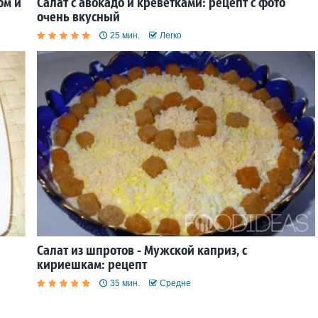
ом и
Салат с авокадо и креветками: рецепт с фото
очень вкусный
25 мин.
Легко
Салат из шпротов - Мужской каприз, с
кириешкам: рецепт
35 мин.
Средне