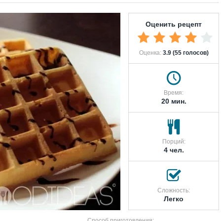
Оценить рецепт
Оценка:
3.9 (55 голосов)
Время:
20 мин.
Порций:
4 чел.
Сложность:
Легко
Способ приготовления: