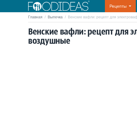
Рецепты
Главная
/
Выпечка
/
Венские вафли: рецепт для электрова
Венские вафли: рецепт для э
воздушные