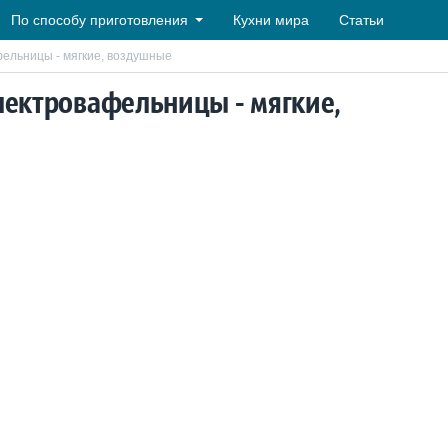
По способу приготовления
Кухни мира
Статьи
фельницы - мягкие, воздушные
лектровафельницы - мягкие,