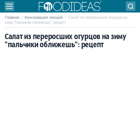
Главная
/
Консервация овощей
/
Салат из переросших огурцов на
зиму "пальчики оближешь": рецепт
Салат из переросших огурцов на зиму
"пальчики оближешь": рецепт