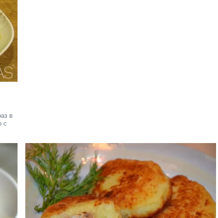
аз в
о с