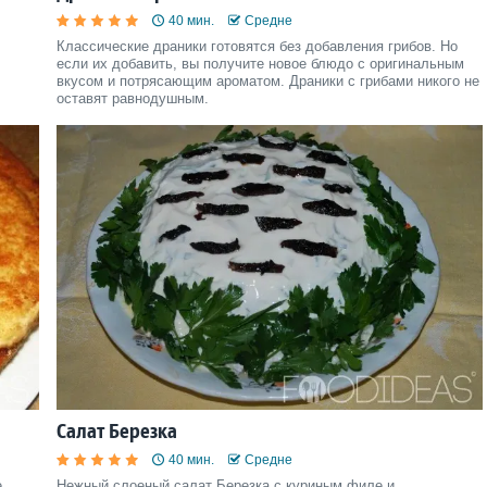
40 мин.
Средне
Классические драники готовятся без добавления грибов. Но
если их добавить, вы получите новое блюдо с оригинальным
вкусом и потрясающим ароматом. Драники с грибами никого не
оставят равнодушным.
Салат Березка
40 мин.
Средне
,
Нежный слоеный салат Березка с куриным филе и