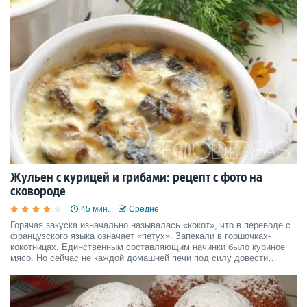
Жульен с курицей и грибами: рецепт с фото на
сковороде
45 мин.
Средне
Горячая закуска изначально называлась «кокот», что в переводе с
французского языка означает «петух». Запекали в горшочках-
кокотницах. Единственным составляющим начинки было куриное
мясо. Но сейчас не каждой домашней печи под силу довести
жульен до нужной готовности. Поэтому повара придумали
упрощенные рецепты, к примеру, с курицей и грибами, где с