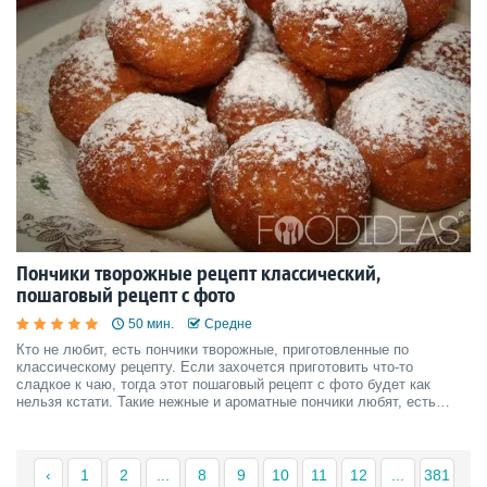
Пончики творожные рецепт классический,
пошаговый рецепт с фото
50 мин.
Средне
Кто не любит, есть пончики творожные, приготовленные по
классическому рецепту. Если захочется приготовить что-то
сладкое к чаю, тогда этот пошаговый рецепт с фото будет как
нельзя кстати. Такие нежные и ароматные пончики любят, есть
даже дети, которые не употребляют творог в чистом виде.
‹
1
2
...
8
9
10
11
12
...
381