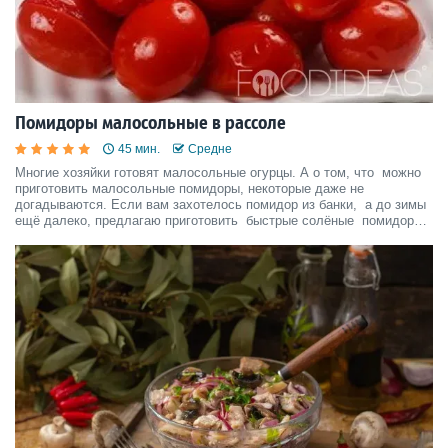
Помидоры малосольные в рассоле
45 мин.
Средне
Многие хозяйки готовят малосольные огурцы. А о том, что можно
приготовить малосольные помидоры, некоторые даже не
догадываются. Если вам захотелось помидор из банки, а до зимы
ещё далеко, предлагаю приготовить быстрые солёные помидоры,
которые будут готовы всего за два дня. Чтобы помидоры
просолились так быстро, готовлю их без шкурки.